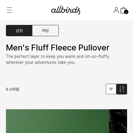
Skip
to
Menu
올버즈 | Allbirds
Log In
Cart
content
남성
여성
Men's Fluff Fleece Pullover
Click to expand
키즈세일
The perfect layer to keep you warm and oh-so-fluffy
wherever your adventures take you.
0 스타일