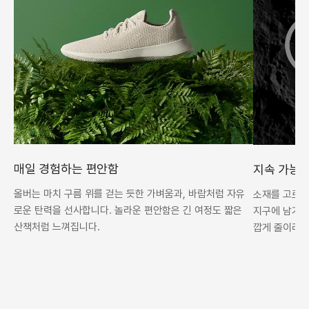
매일 경험하는 편안함
지속 가능
올버는 마치 구름 위를 걷는 듯한 가벼움과, 바람처럼 자유
소재를 고르는
로운 탄력을 선사합니다. 놀라운 편안함은 긴 여정도 짧은
지구에 남기는
산책처럼 느껴집니다.
깝게 줄이려는